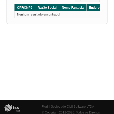
CPF/CNPJ
Razão Social
Nome Fantasia
Endereço
CE
Nenhum resultado encontrado!
Fiorilli Sociedade Civil Software LTDA
© Copyright 2012-2026. Todos os Direitos